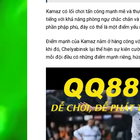
Kamaz có lối chơi tấn công mạnh mẽ và thườ
tiếng với khả năng phòng ngự chắc chắn v
phần phập phù, đây có thể là một điểm yếu m
Điểm mạnh của Kamaz nằm ở hàng công với n
khi đó, Chelyabinsk lại thể hiện sự kiên c
mỗi đội đều có những điểm mạnh riêng, hứa 