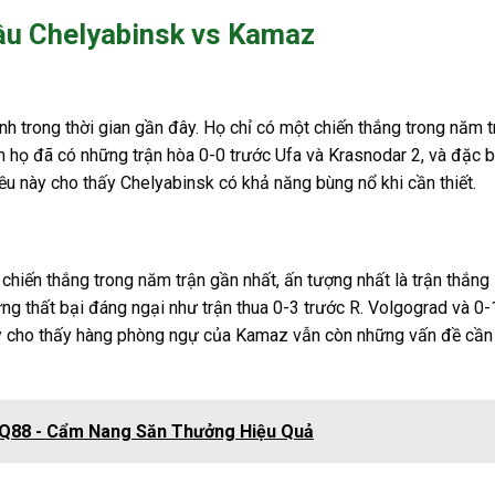
đầu Chelyabinsk vs Kamaz
 trong thời gian gần đây. Họ chỉ có một chiến thắng trong năm t
 họ đã có những trận hòa 0-0 trước Ufa và Krasnodar 2, và đặc b
ều này cho thấy Chelyabinsk có khả năng bùng nổ khi cần thiết.
chiến thắng trong năm trận gần nhất, ấn tượng nhất là trận thắng
ững thất bại đáng ngại như trận thua 0-3 trước R. Volgograd và 0-
y cho thấy hàng phòng ngự của Kamaz vẫn còn những vấn đề cần
QQ88 - Cẩm Nang Săn Thưởng Hiệu Quả