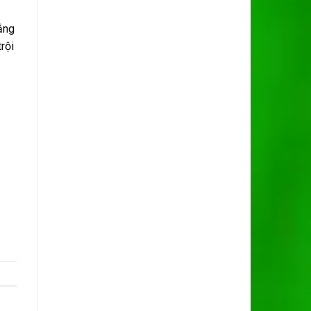
hắng
rội