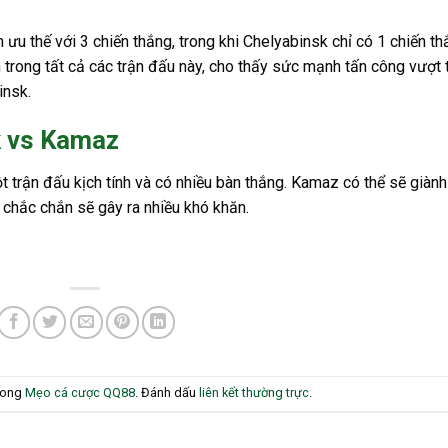
ưu thế với 3 chiến thắng, trong khi Chelyabinsk chỉ có 1 chiến t
 trong tất cả các trận đấu này, cho thấy sức mạnh tấn công vượt t
insk.
k vs Kamaz
 trận đấu kịch tính và có nhiều bàn thắng. Kamaz có thể sẽ giành
chắc chắn sẽ gây ra nhiều khó khăn.
trong
Mẹo cá cược QQ88
. Đánh dấu
liên kết thường trực
.