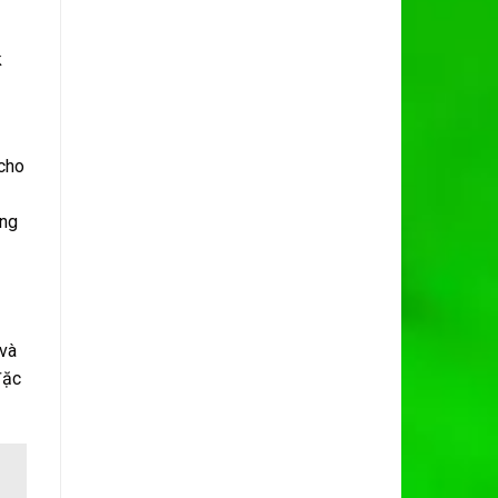
k
 cho
ông
 và
đặc