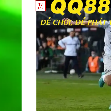
13
Th2