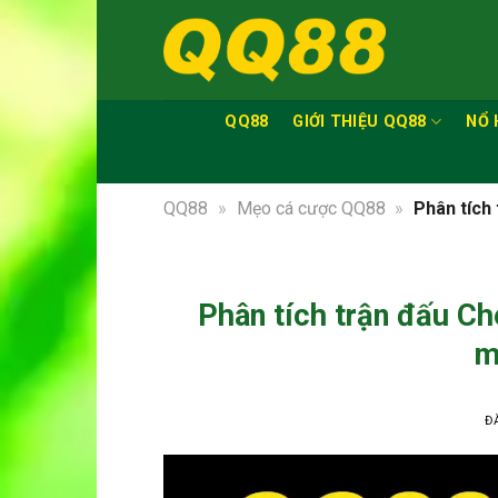
Bỏ
qua
nội
dung
QQ88
GIỚI THIỆU QQ88
NỔ 
QQ88
»
Mẹo cá cược QQ88
»
Phân tích
Phân tích trận đấu C
m
Đ