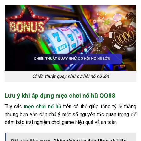
Chiến thuật quay nhử cơ hội nổ hũ lớn
Lưu ý khi áp dụng mẹo chơi nổ hũ QQ88
Tuy các
mẹo chơi nổ hũ
trên có thể giúp tăng tỷ lệ thắng
nhưng bạn vẫn cần chú ý một số nguyên tắc quan trọng để
đảm bảo trải nghiệm chơi game hiệu quả và an toàn.