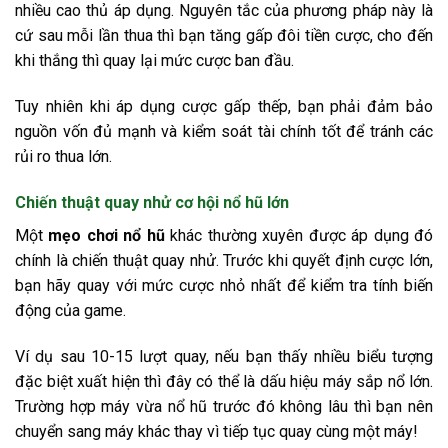
nhiều cao thủ áp dụng. Nguyên tắc của phương pháp này là
cứ sau mỗi lần thua thì bạn tăng gấp đôi tiền cược, cho đến
khi thắng thì quay lại mức cược ban đầu.
Tuy nhiên khi áp dụng cược gấp thếp, bạn phải đảm bảo
nguồn vốn đủ mạnh và kiểm soát tài chính tốt để tránh các
rủi ro thua lớn.
Chiến thuật quay nhử cơ hội nổ hũ lớn
Một
mẹo chơi nổ hũ
khác thường xuyên được áp dụng đó
chính là chiến thuật quay nhử. Trước khi quyết định cược lớn,
bạn hãy quay với mức cược nhỏ nhất để kiểm tra tính biến
động của game.
Ví dụ sau 10-15 lượt quay, nếu bạn thấy nhiều biểu tượng
đặc biệt xuất hiện thì đây có thể là dấu hiệu máy sắp nổ lớn.
Trường hợp máy vừa nổ hũ trước đó không lâu thì bạn nên
chuyển sang máy khác thay vì tiếp tục quay cùng một máy!