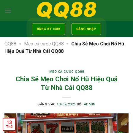
Bỏ
qua
nội
dung
ĐĂNG KÝ +58K
ĐĂNG NHẬP
QQ88
»
Mẹo cá cược QQ88
»
Chia Sẻ Mẹo Chơi Nổ Hũ
Hiệu Quả Từ Nhà Cái QQ88
MẸO CÁ CƯỢC QQ88
Chia Sẻ Mẹo Chơi Nổ Hũ Hiệu Quả
Từ Nhà Cái QQ88
ĐĂNG VÀO
13/02/2026
BỞI
ADMIN
13
Th2