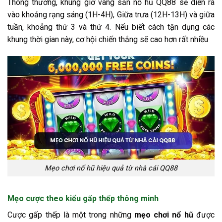
Thông thường, khung giờ vàng săn nổ hũ QQ88 sẽ diễn ra
vào khoảng rạng sáng (1H-4H), Giữa trưa (12H-13H) và giữa
tuần, khoảng thứ 3 và thứ 4. Nếu biết cách tận dụng các
khung thời gian này, cơ hội chiến thắng sẽ cao hơn rất nhiều
Mẹo chơi nổ hũ hiệu quả từ nhà cái QQ88
Mẹo cược theo kiểu gấp thếp thông minh
Cược gấp thếp là một trong những
mẹo chơi nổ hũ
được